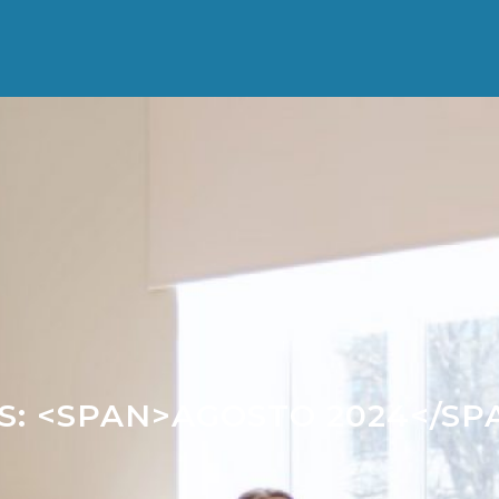
S: <SPAN>AGOSTO 2024</SP