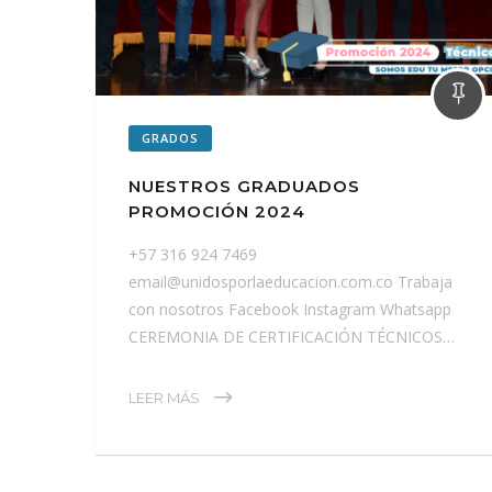
GRADOS
NUESTROS GRADUADOS
PROMOCIÓN 2024
+57 316 924 7469
email@unidosporlaeducacion.com.co Trabaja
con nosotros Facebook Instagram Whatsapp
CEREMONIA DE CERTIFICACIÓN TÉCNICOS…
LEER MÁS