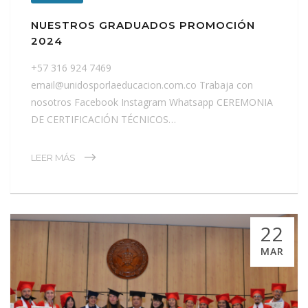
NUESTROS GRADUADOS PROMOCIÓN
2024
+57 316 924 7469
email@unidosporlaeducacion.com.co Trabaja con
nosotros Facebook Instagram Whatsapp CEREMONIA
DE CERTIFICACIÓN TÉCNICOS…
LEER MÁS
22
MAR